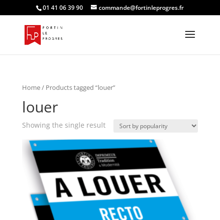
01 41 06 39 90
commande@fortinleprogres.fr
Home
/ Products tagged “louer”
louer
Showing the single result