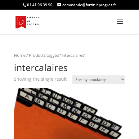
01 41 06 39 90
commande@fortinleprogres.fr
Home
/ Products tagged “intercalaires”
intercalaires
Showing the single result