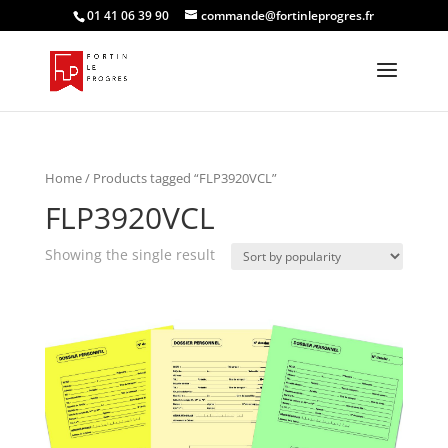
01 41 06 39 90
commande@fortinleprogres.fr
Home
/ Products tagged “FLP3920VCL”
FLP3920VCL
Showing the single result