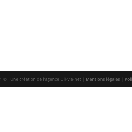
 ©| Une création de l'agence Oli-via-net |
Mentions légales
|
Pol