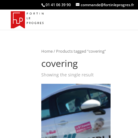
01 41 06 39 90
commande@fortinleprogres.fr
Home
/ Products tagged “covering”
covering
Showing the single result