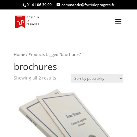
01 41 06 39 90
commande@fortinleprogres.fr
Home
/ Products tagged “brochures”
brochures
Showing all 2 results