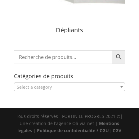
Dépliants
Catégories de produits
Select a category
Tous droits réservés - FORTIN LE PROGRES 2021 ©|
Une création de l'agence Oli-via-net |
Mentions
légales
|
Politique de confidentialité / CGU
|
CGV